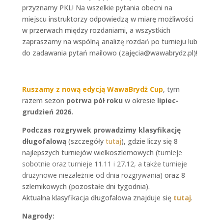
przyznamy PKL! Na wszelkie pytania obecni na
miejscu instruktorzy odpowiedzą w miarę możliwości
w przerwach między rozdaniami, a wszystkich
zapraszamy na wspólną analizę rozdań po turnieju lub
do zadawania pytań mailowo (zajęcia@wawabrydz.pl)!
Ruszamy z nową edycją
WawaBrydż Cup
, tym
razem sezon
potrwa pół roku
w okresie
lipiec-
grudzień 2026.
Podczas
rozgrywek prowadzimy klasyfikację
długofalową
(szczegóły
tutaj
), gdzie liczy się 8
najlepszych turniejów wielkoszlemowych (
turnieje
sobotnie oraz turnieje 11.11 i 27.12, a także turnieje
drużynowe niezależnie od dnia rozgrywania)
oraz 8
szlemikowych (pozostałe dni tygodnia).
Aktualna klasyfikacja długofalowa znajduje się
tutaj
.
Nagrody: