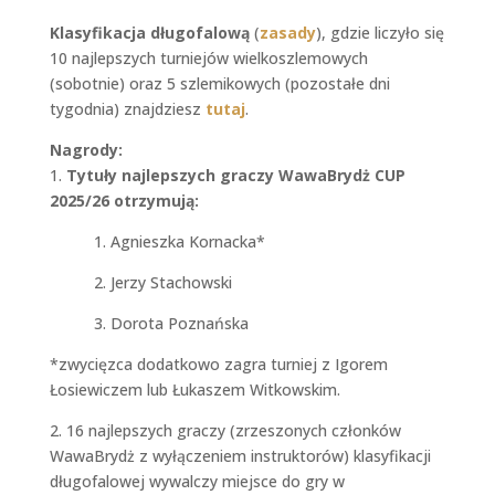
Klasyfikacja długofalową
(
zasady
), gdzie liczyło się
10 najlepszych turniejów wielkoszlemowych
(sobotnie) oraz 5 szlemikowych (pozostałe dni
tygodnia) znajdziesz
tutaj
.
Nagrody:
1.
Tytuły najlepszych graczy WawaBrydż CUP
2025/26 otrzymują:
1. Agnieszka Kornacka*
2. Jerzy Stachowski
3. Dorota Poznańska
*zwycięzca dodatkowo zagra turniej z Igorem
Łosiewiczem lub Łukaszem Witkowskim.
2. 16 najlepszych graczy (zrzeszonych członków
WawaBrydż z wyłączeniem instruktorów) klasyfikacji
długofalowej wywalczy miejsce do gry w