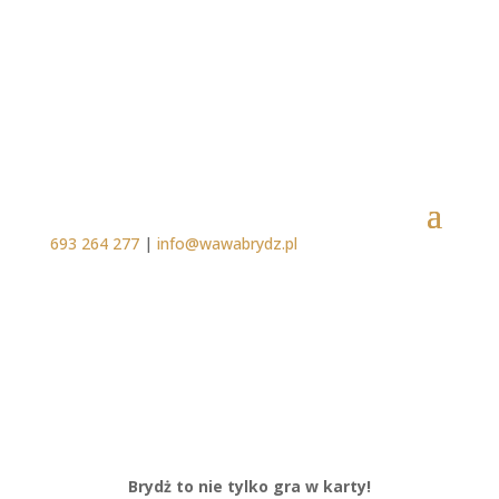
693 264 277
|
info@wawabrydz.pl
Brydż to nie tylko gra w karty!