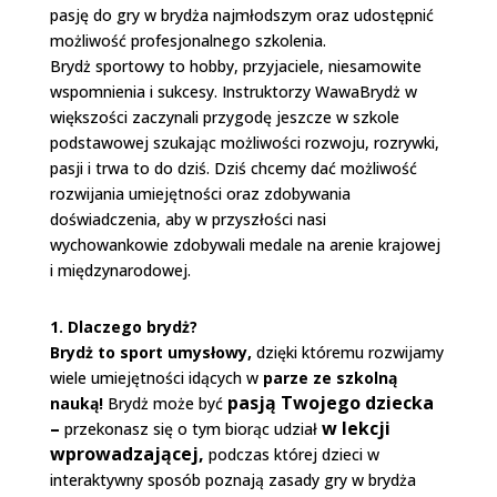
pasję do gry w brydża najmłodszym oraz udostępnić
możliwość profesjonalnego szkolenia.
Brydż sportowy to hobby, przyjaciele, niesamowite
wspomnienia i sukcesy. Instruktorzy WawaBrydż w
większości zaczynali przygodę jeszcze w szkole
podstawowej szukając możliwości rozwoju, rozrywki,
pasji i trwa to do dziś. Dziś chcemy dać możliwość
rozwijania umiejętności oraz zdobywania
doświadczenia, aby w przyszłości nasi
wychowankowie zdobywali medale na arenie krajowej
i międzynarodowej.
1. Dlaczego brydż?
Brydż to sport umysłowy,
dzięki któremu rozwijamy
wiele umiejętności idących w
parze ze szkolną
pasją Twojego dziecka
nauką!
Brydż może być
–
w lekcji
przekonasz się o tym biorąc udział
wprowadzającej,
podczas której dzieci w
interaktywny sposób poznają zasady gry w brydża