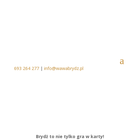
693 264 277
|
info@wawabrydz.pl
Brydż to nie tylko gra w karty!